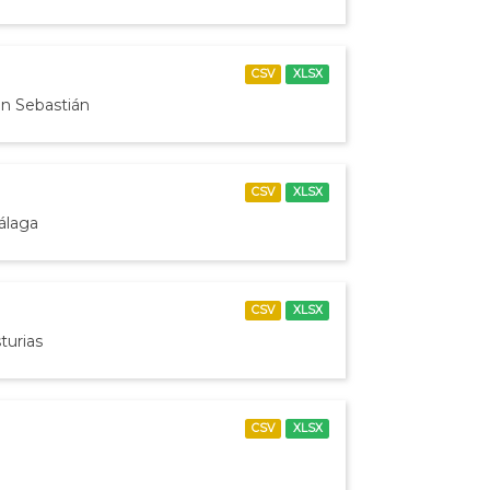
CSV
XLSX
an Sebastián
CSV
XLSX
álaga
CSV
XLSX
turias
CSV
XLSX