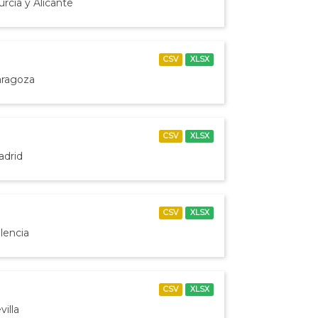
rcia y Alicante
CSV
XLSX
aragoza
CSV
XLSX
adrid
CSV
XLSX
lencia
CSV
XLSX
illa