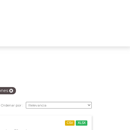
ones
Ordenar por
CSV
XLSX