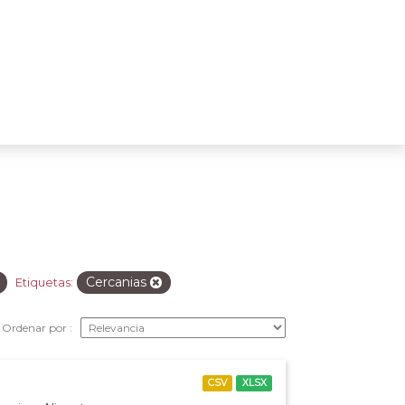
Cercanias
Etiquetas:
Ordenar por
CSV
XLSX