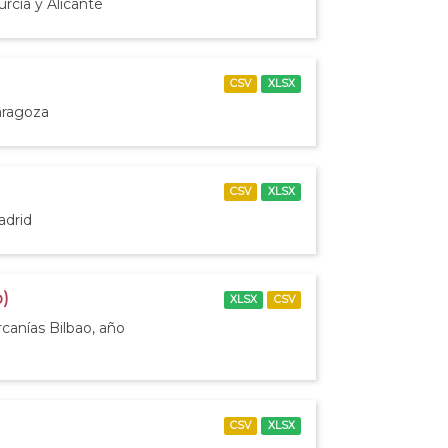
rcia y Alicante
CSV
XLSX
aragoza
CSV
XLSX
adrid
o)
XLSX
CSV
canías Bilbao, año
CSV
XLSX