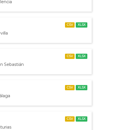
lencia
CSV
XLSX
illa
CSV
XLSX
an Sebastián
CSV
XLSX
álaga
CSV
XLSX
turias