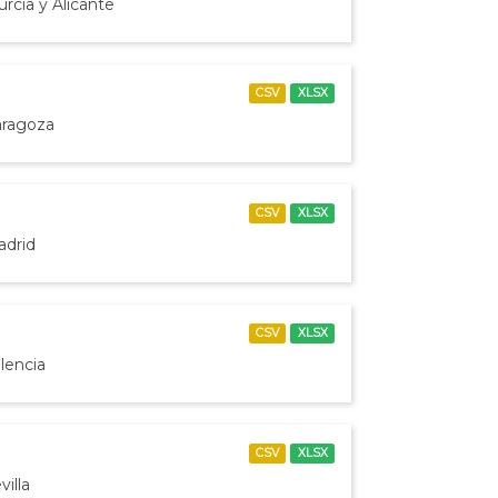
rcia y Alicante
CSV
XLSX
aragoza
CSV
XLSX
adrid
CSV
XLSX
lencia
CSV
XLSX
illa