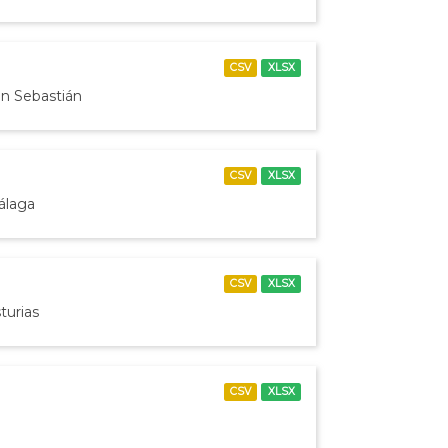
CSV
XLSX
an Sebastián
CSV
XLSX
álaga
CSV
XLSX
turias
CSV
XLSX