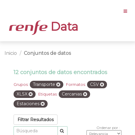
Data
Inicio
Conjuntos de datos
12 conjuntos de datos encontrados
Transporte
CSV
Grupos:
Formatos:
XLSX
Cercanias
Etiquetas:
Estaciones
Filtrar Resultados
Ordenar por