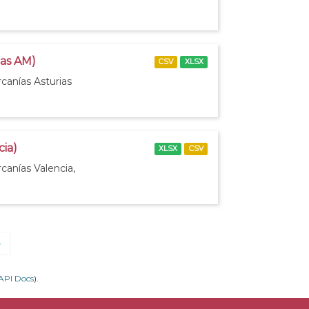
ias AM)
CSV
XLSX
canías Asturias
cia)
XLSX
CSV
canías Valencia,
»
API Docs
).