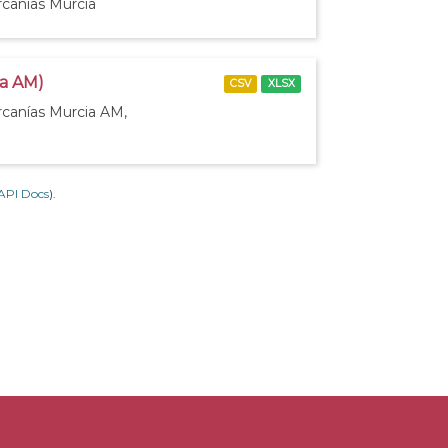
rcanías Murcia
ia AM)
CSV
XLSX
rcanías Murcia AM,
API Docs
).