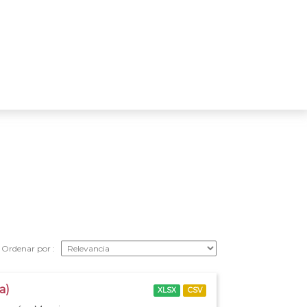
Ordenar por
a)
XLSX
CSV