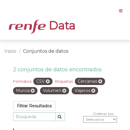
Data
Inicio
Conjuntos de datos
2 conjuntos de datos encontrados
CSV
Cercanias
Formatos:
Etiquetas:
Murcia
Volumen
Viajeros
Filtrar Resultados
Ordenar por