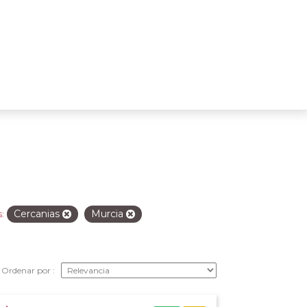
Cercanias
Murcia
:
Ordenar por