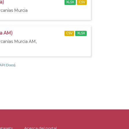
a)
XLSX
CSV
rcanías Murcia
ia AM)
CSV
XLSX
rcanías Murcia AM,
API Docs
).
atasets
Acerca del portal