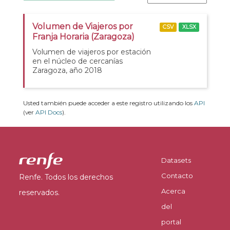
Volumen de Viajeros por
CSV
XLSX
Franja Horaria (Zaragoza)
Volumen de viajeros por estación
en el núcleo de cercanías
Zaragoza, año 2018
Usted también puede acceder a este registro utilizando los
API
(ver
API Docs
).
Datasets
Contacto
Renfe. Todos los derechos
Acerca
reservados.
del
portal