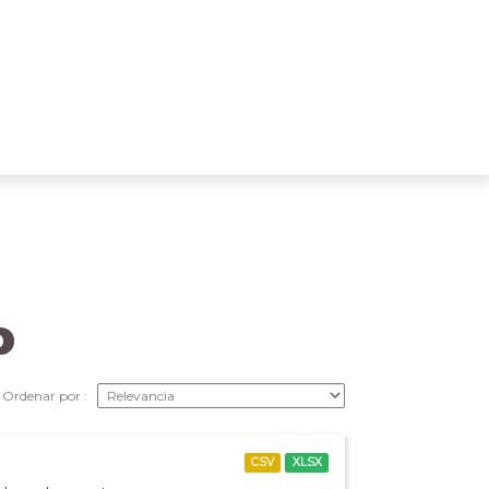
Ordenar por
CSV
XLSX