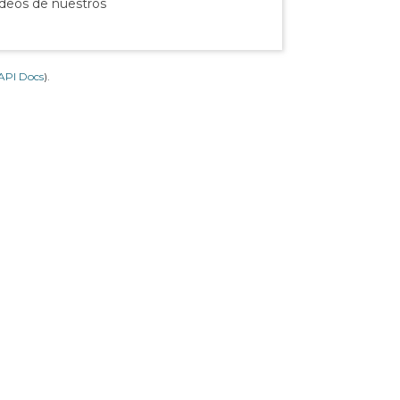
ídeos de nuestros
API Docs
).