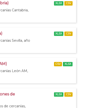
bria)
XLSX
CSV
canías Cantabria,
a)
XLSX
CSV
canías Sevilla, año
 AM)
CSV
XLSX
ercanías León AM,
iones de
XLSX
CSV
os de cercanías,