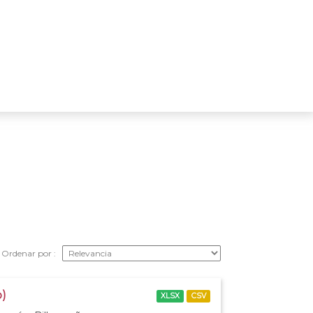
Ordenar por
o)
XLSX
CSV