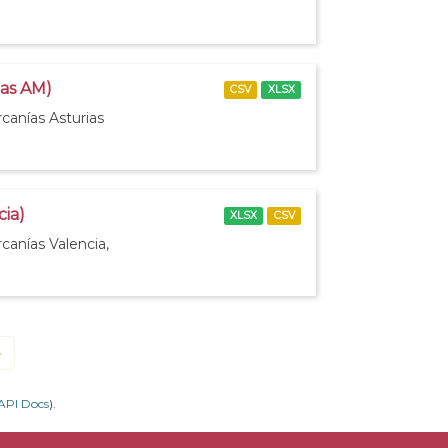
ias AM)
CSV
XLSX
canías Asturias
cia)
XLSX
CSV
canías Valencia,
»
API Docs
).