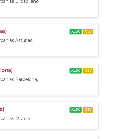
canías Bilbao, año
as)
XLSX
CSV
canías Asturias,
elona)
XLSX
CSV
rcanías Barcelona,
a)
XLSX
CSV
rcanías Murcia