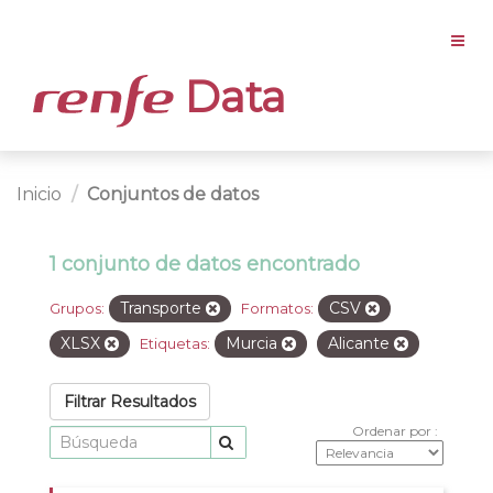
Data
Inicio
Conjuntos de datos
1 conjunto de datos encontrado
Transporte
CSV
Grupos:
Formatos:
XLSX
Murcia
Alicante
Etiquetas:
Filtrar Resultados
Ordenar por