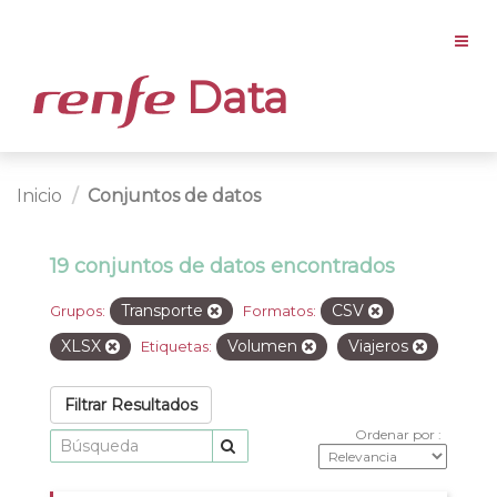
Data
Inicio
Conjuntos de datos
19 conjuntos de datos encontrados
Transporte
CSV
Grupos:
Formatos:
XLSX
Volumen
Viajeros
Etiquetas:
Filtrar Resultados
Ordenar por