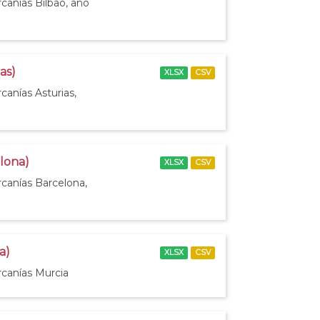
canías Bilbao, año
as)
XLSX
CSV
canías Asturias,
elona)
XLSX
CSV
rcanías Barcelona,
a)
XLSX
CSV
rcanías Murcia