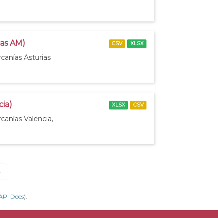
ias AM)
CSV
XLSX
canías Asturias
cia)
XLSX
CSV
canías Valencia,
»
API Docs
).