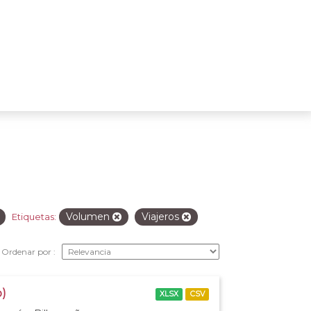
Volumen
Viajeros
Etiquetas:
Ordenar por
o)
XLSX
CSV