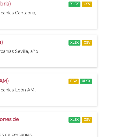
bria)
XLSX
CSV
canías Cantabria,
a)
XLSX
CSV
canías Sevilla, año
 AM)
CSV
XLSX
ercanías León AM,
iones de
XLSX
CSV
os de cercanías,