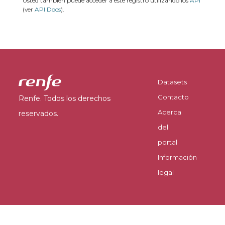
Usted también puede acceder a este registro utilizando los
API
(ver
API Docs
).
Datasets
Contacto
Renfe. Todos los derechos
Acerca
reservados.
del
portal
Información
legal