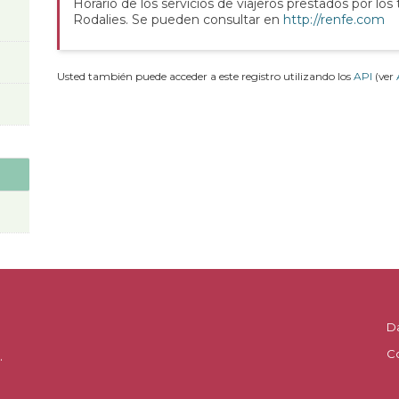
Horario de los servicios de viajeros prestados por los
Rodalies. Se pueden consultar en
http://renfe.com
Usted también puede acceder a este registro utilizando los
API
(ver
D
C
.