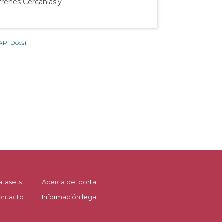
 trenes Cercanías y
API Docs
).
atasets
Acerca del portal
ontacto
Información legal