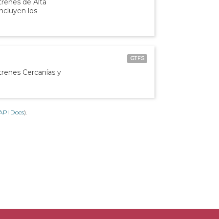
 trenes de Alta
incluyen los
GTFS
 trenes Cercanías y
API Docs
).