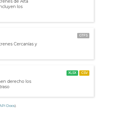
 trenes de Alta
incluyen los
GTFS
 trenes Cercanías y
XLSX
CSV
nen derecho los
traso
API Docs
).