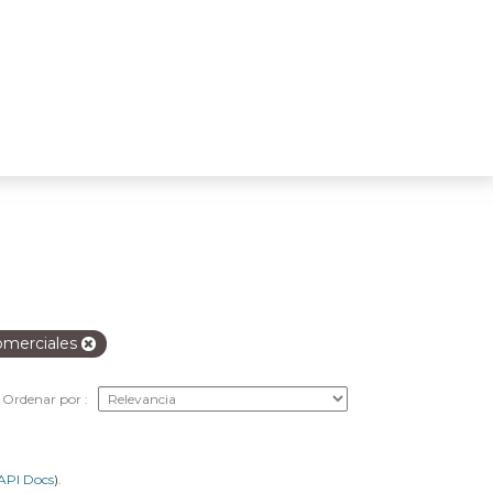
comerciales
Ordenar por
API Docs
).