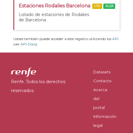
Estaciones Rodalies Barcelona
CSV
XLSX
Listado de estaciones de Rodalies
de Barcelona
Usted también puede acceder a este registro utilizando los
API
(ver
API Docs
).
Datasets
Contacto
Renfe. Todos los derechos
Acerca
reservados.
del
portal
Información
legal