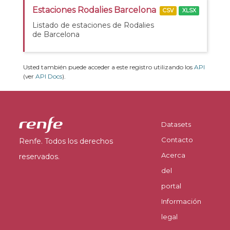
Estaciones Rodalies Barcelona
CSV
XLSX
Listado de estaciones de Rodalies
de Barcelona
Usted también puede acceder a este registro utilizando los
API
(ver
API Docs
).
Datasets
Contacto
Renfe. Todos los derechos
Acerca
reservados.
del
portal
Información
legal