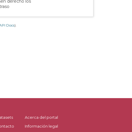
nen derecho los
traso
API Docs
).
atasets
Acerca del portal
ontacto
Información legal