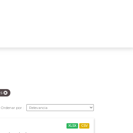
os
Ordenar por
XLSX
CSV