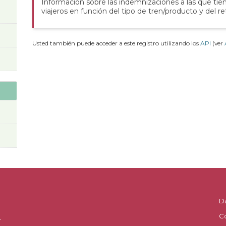
Información sobre las indemnizaciones a las que tie
viajeros en función del tipo de tren/producto y del re
Usted también puede acceder a este registro utilizando los
API
(ver
D
C
.