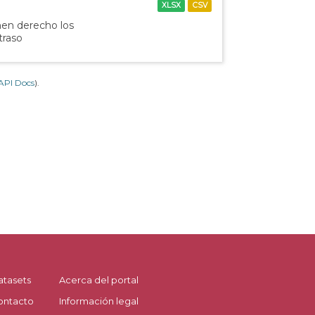
XLSX
CSV
nen derecho los
traso
API Docs
).
atasets
Acerca del portal
ontacto
Información legal