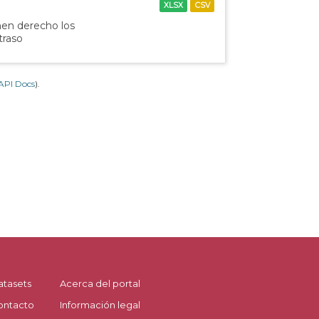
XLSX
CSV
nen derecho los
traso
API Docs
).
atasets
Acerca del portal
ontacto
Información legal