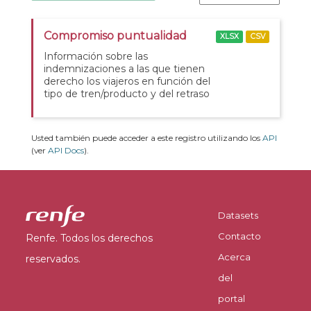
Compromiso puntualidad
XLSX
CSV
Información sobre las
indemnizaciones a las que tienen
derecho los viajeros en función del
tipo de tren/producto y del retraso
Usted también puede acceder a este registro utilizando los
API
(ver
API Docs
).
Datasets
Contacto
Renfe. Todos los derechos
Acerca
reservados.
del
portal