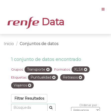
Data
Inicio
Conjuntos de datos
1 conjunto de datos encontrado
Transporte
XLSX
Grupos:
Formatos:
Puntualidad
Retrasos
Etiquetas:
Viajeros
Filtrar Resultados
Ordenar por