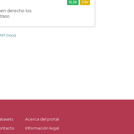
XLSX
CSV
nen derecho los
traso
API Docs
).
atasets
Acerca del portal
ontacto
Información legal