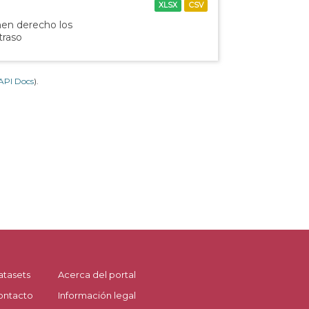
XLSX
CSV
nen derecho los
traso
API Docs
).
atasets
Acerca del portal
ontacto
Información legal