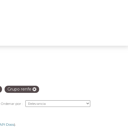
Grupo renfe
Ordenar por
API Docs
).