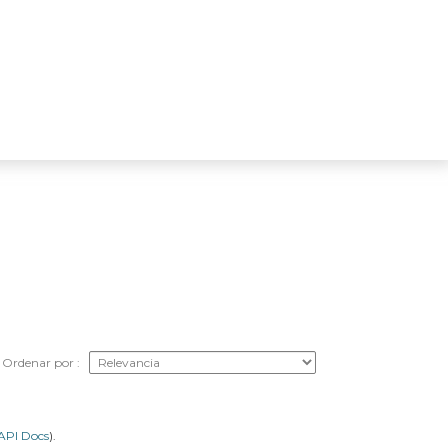
Ordenar por
API Docs
).