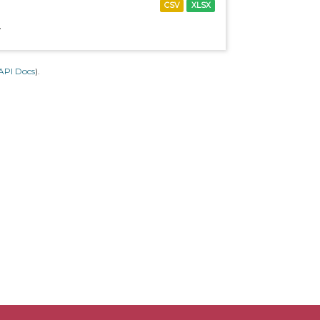
CSV
XLSX
.
API Docs
).