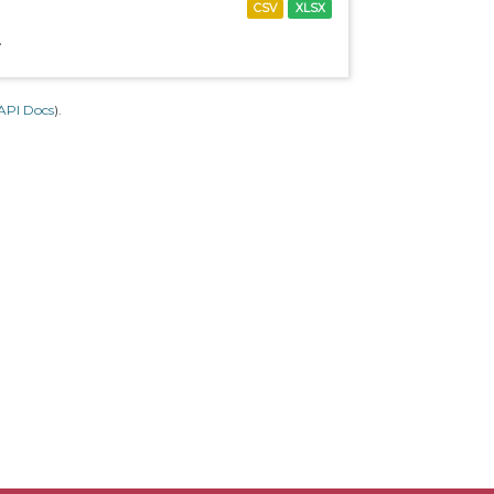
CSV
XLSX
.
API Docs
).