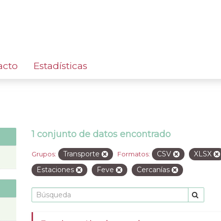
acto
Estadísticas
1 conjunto de datos encontrado
Transporte
CSV
XLSX
Grupos:
Formatos:
Estaciones
Feve
Cercanías