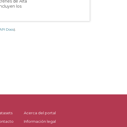
 trenes de Alta
incluyen los
API Docs
).
atasets
Acerca del portal
ontacto
Información legal