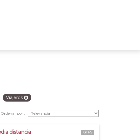
Viajeros
Ordenar por
dia distancia
GTFS