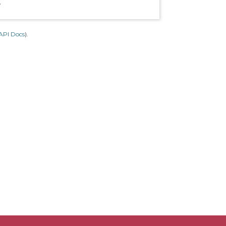
.
API Docs
).