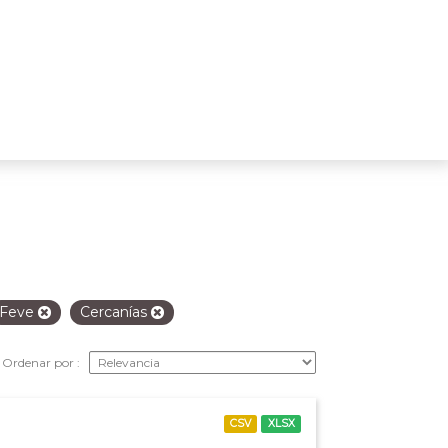
Feve
Cercanías
Ordenar por
CSV
XLSX