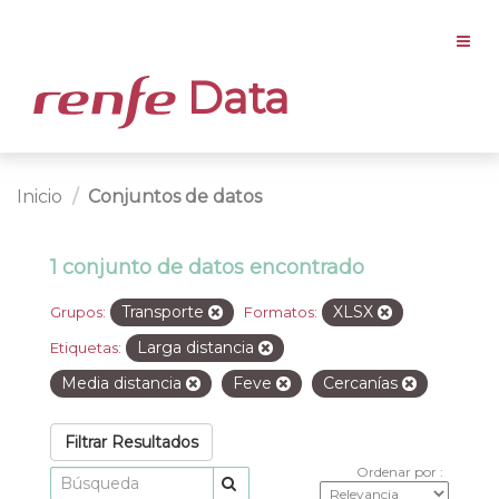
Data
Inicio
Conjuntos de datos
1 conjunto de datos encontrado
Transporte
XLSX
Grupos:
Formatos:
Larga distancia
Etiquetas:
Media distancia
Feve
Cercanías
Filtrar Resultados
Ordenar por