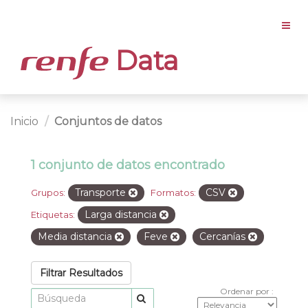
Data
Inicio
Conjuntos de datos
1 conjunto de datos encontrado
Transporte
CSV
Grupos:
Formatos:
Larga distancia
Etiquetas:
Media distancia
Feve
Cercanías
Filtrar Resultados
Ordenar por