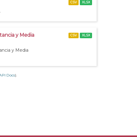
CSV
XLSX
.
stancia y Media
CSV
XLSX
tancia y Media
API Docs
).