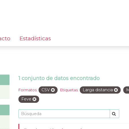
acto
Estadísticas
1 conjunto de datos encontrado
CSV
Larga distancia
M
Formatos:
Etiquetas:
Feve