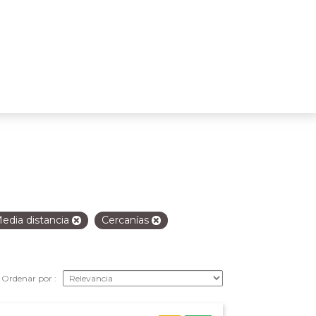
edia distancia
Cercanías
Ordenar por