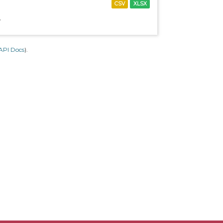
CSV
XLSX
.
API Docs
).