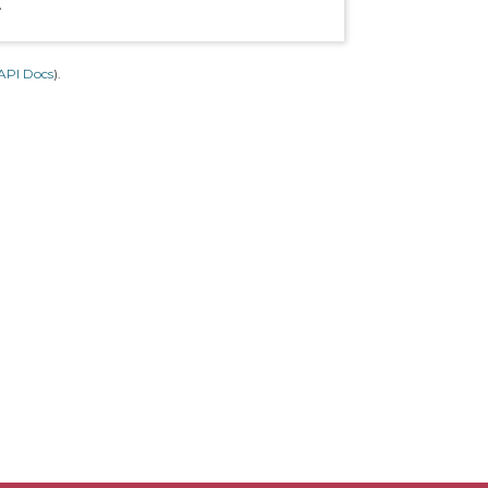
.
API Docs
).