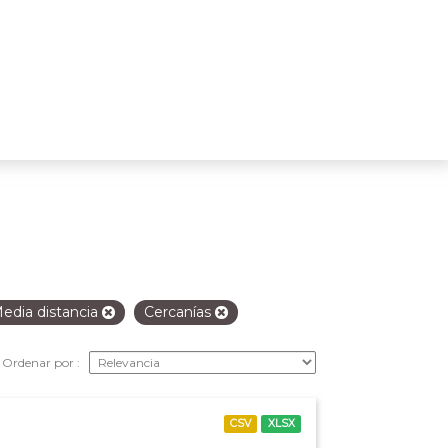
edia distancia
Cercanías
Ordenar por
CSV
XLSX