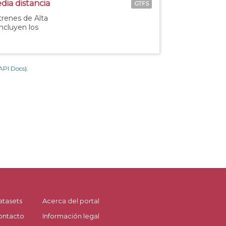
dia distancia
GTFS
 trenes de Alta
incluyen los
API Docs
).
atasets
Acerca del portal
ontacto
Información legal