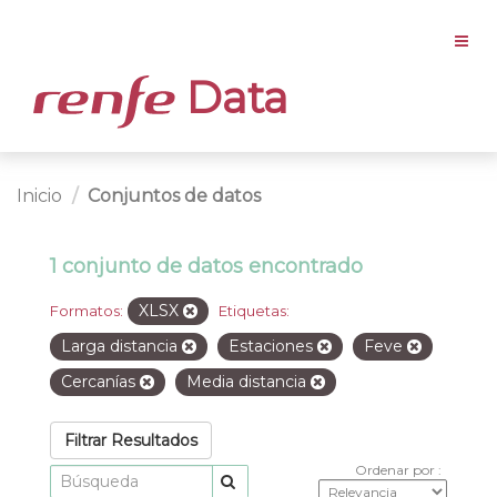
Data
Inicio
Conjuntos de datos
1 conjunto de datos encontrado
XLSX
Formatos:
Etiquetas:
Larga distancia
Estaciones
Feve
Cercanías
Media distancia
Filtrar Resultados
Ordenar por