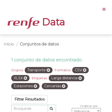
Data
Inicio
Conjuntos de datos
1 conjunto de datos encontrado
Transporte
CSV
Grupos:
Formatos:
XLSX
Larga distancia
Etiquetas:
Estaciones
Cercanías
Filtrar Resultados
Ordenar por