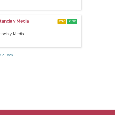
.
stancia y Media
CSV
XLSX
tancia y Media
API Docs
).