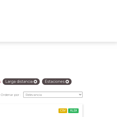
Larga distancia
Estaciones
:
Ordenar por
CSV
XLSX