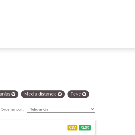
anías
Media distancia
Feve
Ordenar por
CSV
XLSX