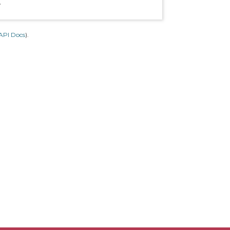
.
API Docs
).