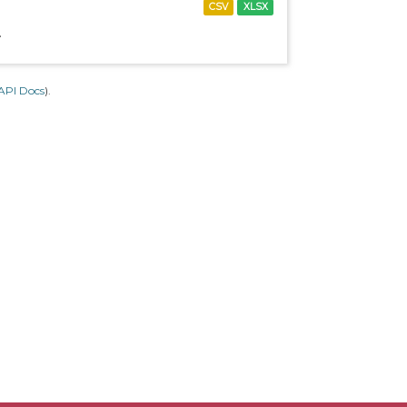
CSV
XLSX
.
API Docs
).