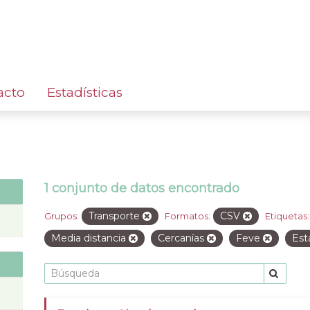
acto
Estadísticas
1 conjunto de datos encontrado
Transporte
CSV
Grupos:
Formatos:
Etiquetas:
Media distancia
Cercanías
Feve
Est