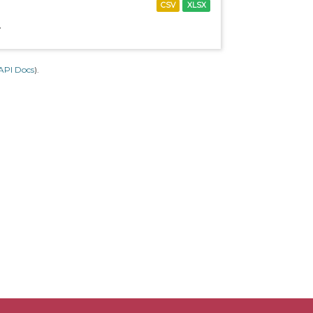
CSV
XLSX
.
API Docs
).