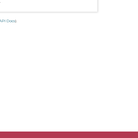
.
API Docs
).