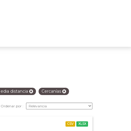
edia distancia
Cercanías
Ordenar por
CSV
XLSX