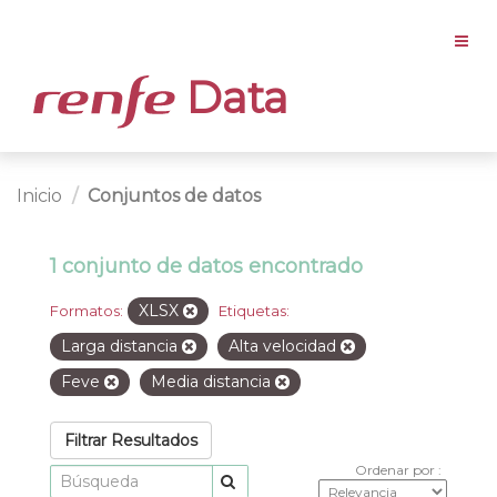
Data
Inicio
Conjuntos de datos
1 conjunto de datos encontrado
XLSX
Formatos:
Etiquetas:
Larga distancia
Alta velocidad
Feve
Media distancia
Filtrar Resultados
Ordenar por