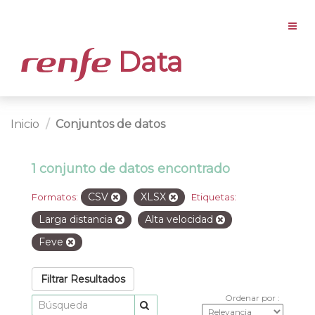
Data
Inicio
Conjuntos de datos
1 conjunto de datos encontrado
CSV
XLSX
Formatos:
Etiquetas:
Larga distancia
Alta velocidad
Feve
Filtrar Resultados
Ordenar por