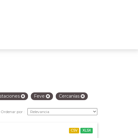
staciones
Feve
Cercanías
Ordenar por
CSV
XLSX