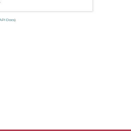
.
API Docs
).