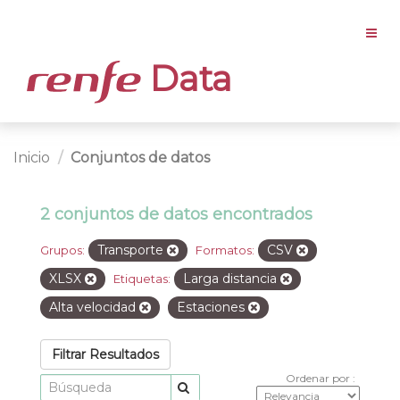
Data
Inicio
Conjuntos de datos
2 conjuntos de datos encontrados
Transporte
CSV
Grupos:
Formatos:
XLSX
Larga distancia
Etiquetas:
Alta velocidad
Estaciones
Filtrar Resultados
Ordenar por